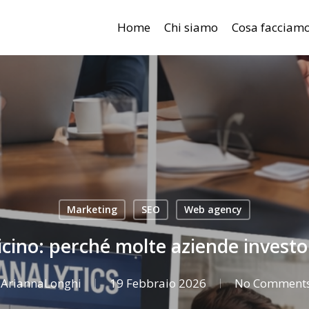
Home
Chi siamo
Cosa facciam
Marketing
SEO
Web agency
icino: perché molte aziende invest
AriannaLonghi
19 Febbraio 2026
No Comment