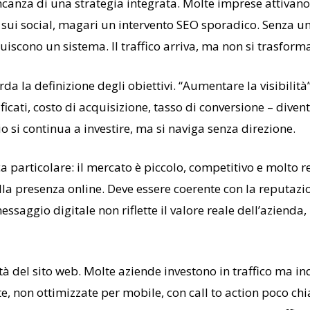
canza di una strategia integrata. Molte imprese attivano s
sui social, magari un intervento SEO sporadico. Senza una
ono un sistema. Il traffico arriva, ma non si trasforma i
a la definizione degli obiettivi. “Aumentare la visibilità
icati, costo di acquisizione, tasso di conversione – diven
io si continua a investire, ma si naviga senza direzione.
a particolare: il mercato è piccolo, competitivo e molto re
la presenza online. Deve essere coerente con la reputazio
essaggio digitale non riflette il valore reale dell’azienda,
tà del sito web. Molte aziende investono in traffico ma ind
 non ottimizzate per mobile, con call to action poco chiar