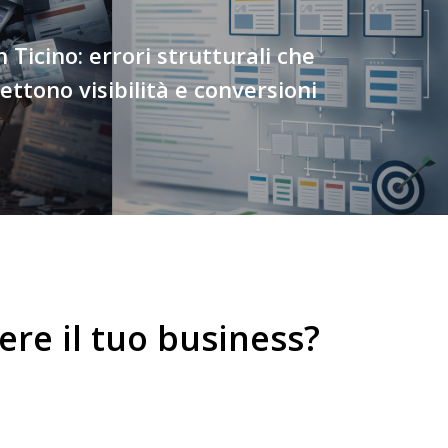
n Ticino: errori strutturali che
tono visibilità e conversioni
e
r
e
i
l
t
u
o
b
u
s
i
n
e
s
s
?