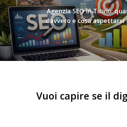
Agenzia SEO in Ticino: qu
davvero e cosa aspettarsi
V
u
o
i
c
a
p
i
r
e
s
e
i
l
d
i