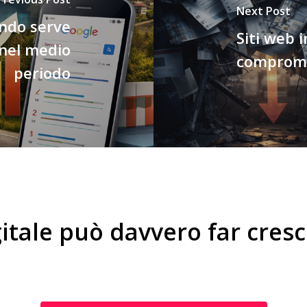
Next Post
ando serve
Siti web i
 nel medio
compromet
periodo
g
i
t
a
l
e
p
u
ò
d
a
v
v
e
r
o
f
a
r
c
r
e
s
c