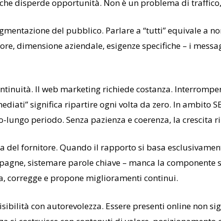
che disperde opportunità. Non è un problema di traffico
mentazione del pubblico. Parlare a “tutti” equivale a no
tore, dimensione aziendale, esigenze specifiche – i messag
continuità. Il web marketing richiede costanza. Interrompe
diati” significa ripartire ogni volta da zero. In ambito SE
io-lungo periodo. Senza pazienza e coerenza, la crescita 
lta del fornitore. Quando il rapporto si basa esclusivamen
pagne, sistemare parole chiave – manca la componente st
ra, corregge e propone miglioramenti continui.
sibilità con autorevolezza. Essere presenti online non sig