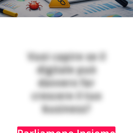
V
u
o
i
c
a
p
i
r
e
s
e
i
l
d
i
g
i
t
a
l
e
p
u
ò
d
a
v
v
e
r
o
f
a
r
c
r
e
s
c
e
r
e
i
l
t
u
o
b
u
s
i
n
e
s
s
?