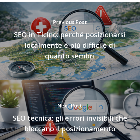
Previous Post
SEO in Ticino: perché posizionarsi
localmente è più difficile di
quanto sembri
Next Post
SEO tecnica: gli errori invisibili che
bloccano il posizionamento