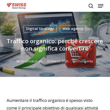
Menu
Skip
search
to
Close
main
Menu
content
Digital Strategy
Web agency
Traffico organico: perché crescere
non significa convertire
By
AriannaLonghi
20 Marzo 2026
No Comments
Aumentare il traffico organico è spesso visto
come il principale obiettivo di qualsiasi attività