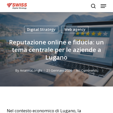
Menu
Skip
search
to
Close
main
Menu
content
Digital Strategy
Web agency
Reputazione online e fiducia: un
tema centrale per le aziende a
Lugano
By
AriannaLonghi
21 Gennaio 2026
No Comments
Nel contesto economico di Lugano, la