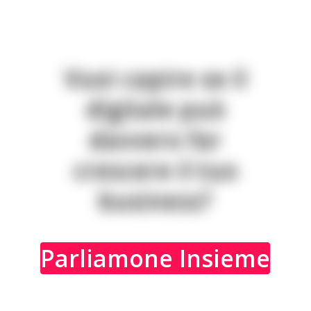
V
u
o
i
c
a
p
i
r
e
s
e
i
l
d
i
g
i
t
a
l
e
p
u
ò
d
a
v
v
e
r
o
f
a
r
c
r
e
s
c
e
r
e
i
l
t
u
o
b
u
s
i
n
e
s
s
?
Parliamone Insieme