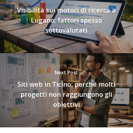
Visibilità sui motori di ricerca a
Lugano: fattori spesso
sottovalutati
Next Post
Siti web in Ticino: perché molti
progetti non raggiungono gli
obiettivi