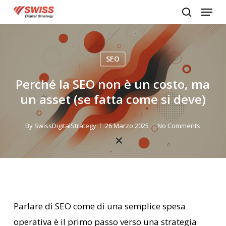
Menu
Skip
search
to
Close
main
Menu
content
SEO
Perché la SEO non è un costo, ma
un asset (se fatta come si deve)
By
SwissDigitalStrategy
26 Marzo 2025
No Comments
Parlare di SEO come di una semplice spesa
operativa è il primo passo verso una strategia