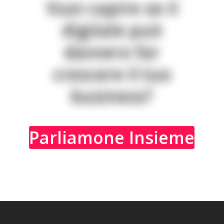
V
u
o
i
c
a
p
i
r
e
s
e
i
l
d
i
g
i
t
a
l
e
p
u
ò
d
a
v
v
e
r
o
f
a
r
c
r
e
s
c
e
r
e
i
l
t
u
o
b
u
s
i
n
e
s
s
?
Parliamone Insieme