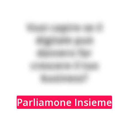
V
u
o
i
c
a
p
i
r
e
s
e
i
l
d
i
g
i
t
a
l
e
p
u
ò
d
a
v
v
e
r
o
f
a
r
c
r
e
s
c
e
r
e
i
l
t
u
o
b
u
s
i
n
e
s
s
?
Parliamone Insieme