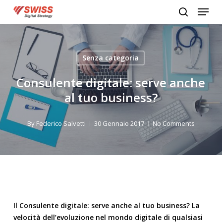
Menu
Skip
search
to
Close
main
Menu
content
Senza categoria
Consulente digitale: serve anche
al tuo business?
By
Federico Salvetti
30 Gennaio 2017
No Comments
Il Consulente digitale: serve anche al tuo business? La
velocità dell’evoluzione nel mondo digitale di qualsiasi