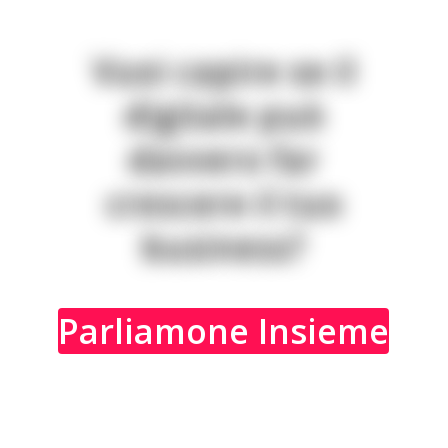
V
u
o
i
c
a
p
i
r
e
s
e
i
l
d
i
g
i
t
a
l
e
p
u
ò
d
a
v
v
e
r
o
f
a
r
c
r
e
s
c
e
r
e
i
l
t
u
o
b
u
s
i
n
e
s
s
?
Parliamone Insieme