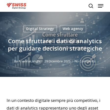
Menu
Skip
search
to
Close
main
Menu
content
Digital Strategy
Web agency
Come sfruttare i dati di analytics
per guidare decisioni strategiche
By
AriannaLonghi
29 Dicembre 2025
No Comments
In un contesto digitale sempre più competitivo, i
dati di analytics rappresentano uno degli asset